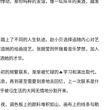
的悸动，那份纯粹的友谊，像一坛陈年的美酒，越发
自踏上了不同的人生轨迹。赵小贝选择追随内心对艺
深造她的绘画技艺。张婉莹则怀揣着音乐梦想，加入
洒她的才华。
最初的频繁联系，渐渐被忙碌的🔥学习和演出取代。
消息，再到甚至需要刻意地去回忆，上一次联系是什
乎被🤔生活的大网无情地分割开来。
日夜，调色板上的颜料堆积如山，画布上的线条勾勒