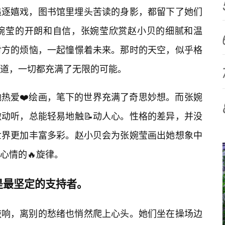
追逐嬉戏，图书馆里埋头苦读的身影，都留下了她们
张婉莹的开朗和自信，张婉莹欣赏赵小贝的细腻和温
对方的烦恼，一起憧憬着未来。那时的天空，似乎格
道，一切都充满了无限的可能。
热爱❤️绘画，笔下的世界充满了奇思妙想。而张婉
动听，总能轻易地触📝动人心。性格的差异，并没
世界更加丰富多彩。赵小贝会为张婉莹画出她想象中
心情的🔥旋律。
是最坚定的支持者。
敲响，离别的愁绪也悄然爬上心头。她们坐在操场边