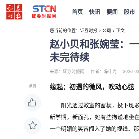
首页
快讯
要闻
股市
您当前的位置：
证券时报
>
公司
>
正文
赵小贝和张婉莹：一
未完待续
来源：证券时报网
作者：冯伟光
2026-02
缘起：初遇的微风，吹动心弦
点赞
阳光透过教室的窗棂，投下斑
新学期，新面孔，她有些拘谨地坐
一个明媚的笑容闯入了她的视线。那