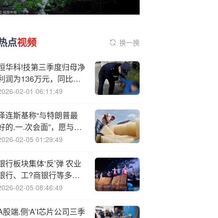
热点
视频
换一换
恒华科!技第三季度归母净
利润为136万元，同比下
降54.4%
2026-02-01 06:11:49
泽连斯基称“与特朗普最
好的.一.次会面”，愿与普
京直接谈判
2026-02-05 01:29:49
银行板块集体‘反’弹 农业
银行、工?商银行等多股
涨超2%
2026-02-05 08:46:49
A股端.侧‘A’I芯片公司三季