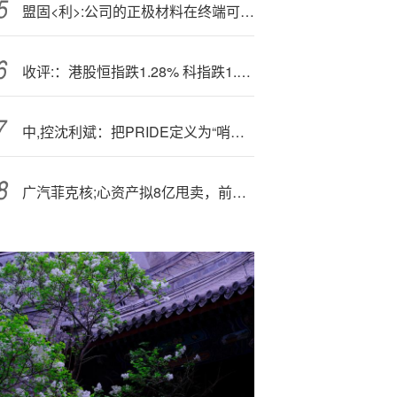
盟固<利>:公司的正极材料在终端可应用于各类新能源汽车
收评:：港股恒指跌1.28% 科指跌1.58% 科网股普跌 内房股走弱 乐摩科技首日涨超36%
中,控沈利斌：把PRIDE定义为“哨兵+AI医生”的角色
广汽菲克核;心资产拟8亿甩卖，前五次拍卖均无人接盘