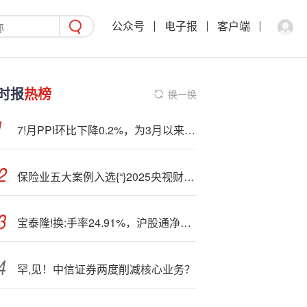
公众号
电子报
客户端
时报
热榜
换一换
7!月PPI环比下降0.2%，为3月以来降幅首次收窄 温彬：“反内卷”相关商品价格开启上涨周期，带动PPI改善
保险业五大案例入选{“}2025央视财经金融强国年度盛典”
宝泰隆!换:手率24.91%，沪股通净买入5667.43万元
罕,见！中信证券两度削减核心业务？