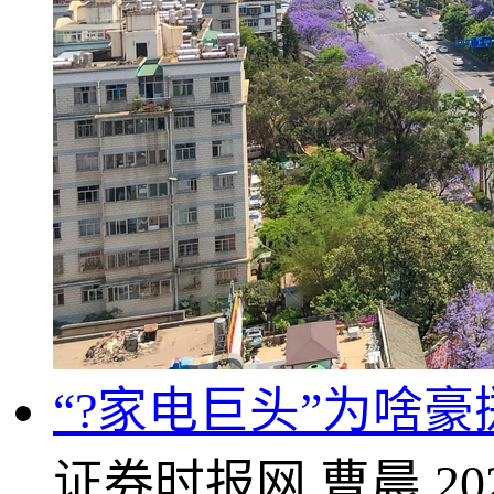
“?家电巨头”为啥
证券时报网
曹晨
20