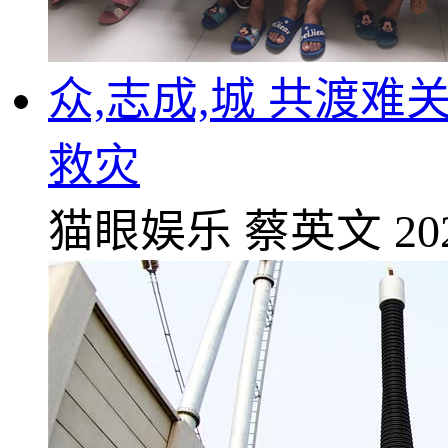
众,志成,城 共渡难
救灾
猫眼娱乐
蔡英文
20