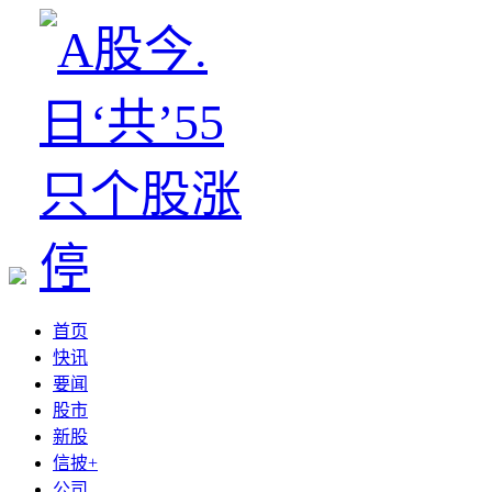
首页
快讯
要闻
股市
新股
信披+
公司