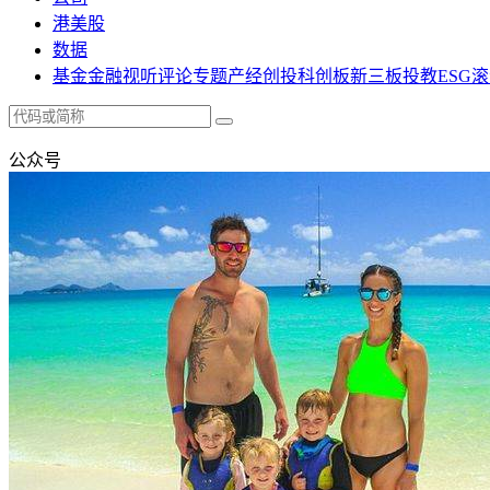
港美股
数据
基金
金融
视听
评论
专题
产经
创投
科创板
新三板
投教
ESG
滚
公众号