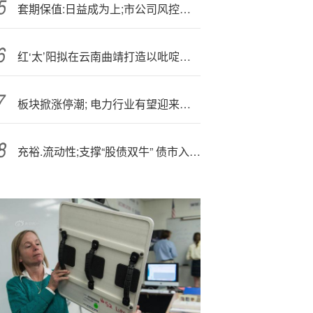
套期保值:日益成为上;市公司风控标配
红‘太’阳拟在云南曲靖打造以吡啶碱作为核心中间体的全产业链
板块掀涨停潮; 电力行业有望迎来盈利改善和价值重估
充裕.流动性;支撑“股债双牛” 债市入场窗口期延长