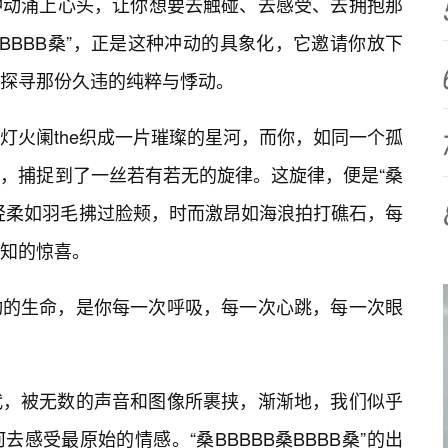
冲动涌上心头，让你想要去触碰、去感受、去拥抱那
桑BBBB桑”，正是这种冲动的具象化，它邀请你放下
探寻那份久违的纯粹与悸动。
灯火阑the织成一片璀璨的星河，而你，如同一个孤
，捕捉到了一丝若有若无的旋律。这旋律，便是“桑
时而轻柔如羽毛拂过脸颊，时而激昂如海浪拍打礁石，每
知的惊喜。
动的生命，是你每一次呼吸，每一次心跳，每一次眼
代，被无数的声音和图像所裹挟，渐渐地，我们似乎
感受最原始的情感。“桑BBBBB桑BBBB桑”的出