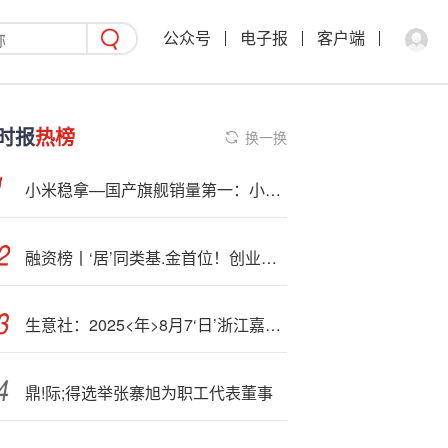
公众号
电子报
客户端
时报
热榜
换一换
小米稳拿—国产旗舰销量第一：小米17系列超234万台、K90系列超70万台
融资榜丨‘居’同类基.金首位！创业板50ETF（159949.SZ）融资净买入1.43亿元
生意社：2025<年>8月7‘日’浙江嘉兴景兴纸业废纸价格调整
鼎!际;得选举张寨旭为职工代表董事