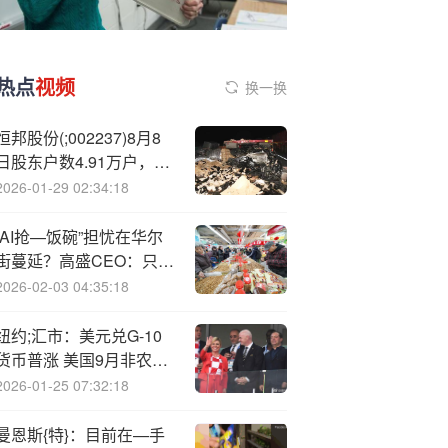
热点
视频
换一换
恒邦股份(;002237)8月8
日股东户数4.91万户，较
上期减少0.2%
2026-01-29 02:34:18
“AI抢—饭碗”担忧在华尔
街蔓延？高盛CEO：只是
筛选更多高价值人才！
2026-02-03 04:35:18
纽约;汇市：美元兑G-10
货币普涨 美国9月非农就
业报告本周将出炉
2026-01-25 07:32:18
曼恩斯{特}：目前在—手