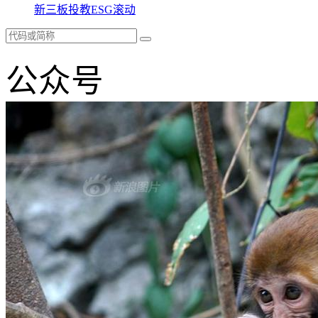
新三板
投教
ESG
滚动
公众号