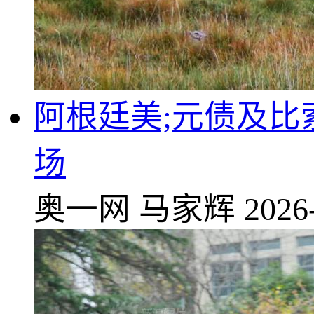
阿根廷美;元债及比
场
奥一网
马家辉
2026