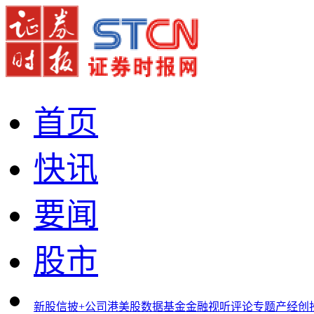
首页
快讯
要闻
股市
新股
信披+
公司
港美股
数据
基金
金融
视听
评论
专题
产经
创