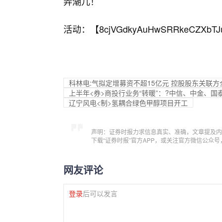
弄潮儿！
活动：【
8cjVGdkyAuHwSRRkeCZXbTJ
科林电:气拟定增募资不超15亿元 控股股东关联方
上半年<券>商投行业务“转暖”：?中信、中金、
辽宁风电<制>氢耦合绿色甲醇项目开工
声明：证券时报力求信息真实、准确，文章提及内
下载“证券时报”官方APP，或关注官方微信公众
网友评论
登录
后可以发言