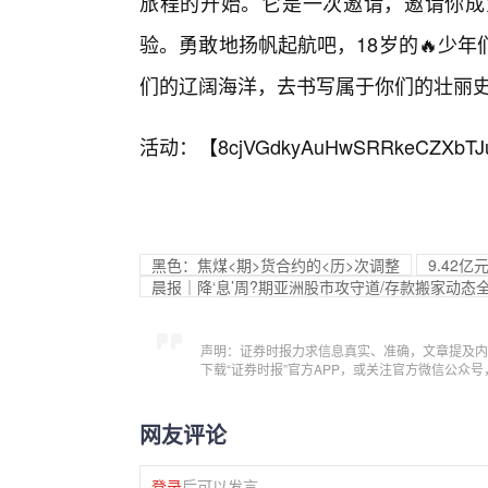
旅程的开始。它是一次邀请，邀请你成
验。勇敢地扬帆起航吧，18岁的🔥少
们的辽阔海洋，去书写属于你们的壮丽
活动：【
8cjVGdkyAuHwSRRkeCZXbTJ
黑色：焦煤<期>货合约的<历>次调整
9.42
晨报｜降‘息’周?期亚洲股市攻守道/存款搬家动态
声明：证券时报力求信息真实、准确，文章提及内
下载“证券时报”官方APP，或关注官方微信公众
网友评论
登录
后可以发言