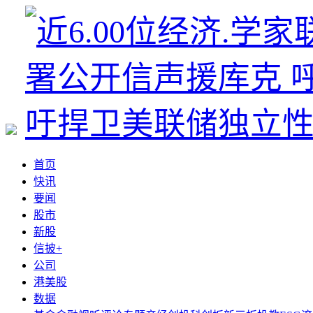
首页
快讯
要闻
股市
新股
信披+
公司
港美股
数据