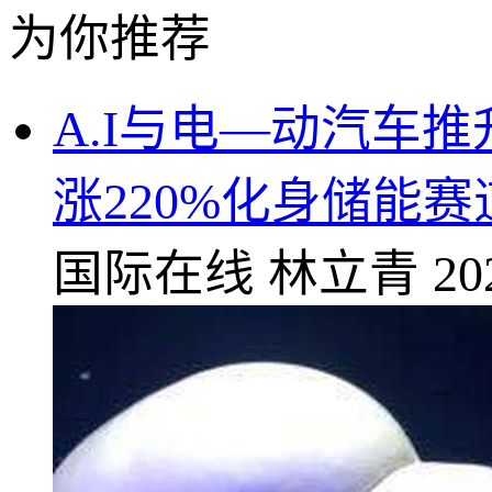
为你推荐
A.I与电—动汽车推升电
涨220%化身储能
国际在线
林立青
20