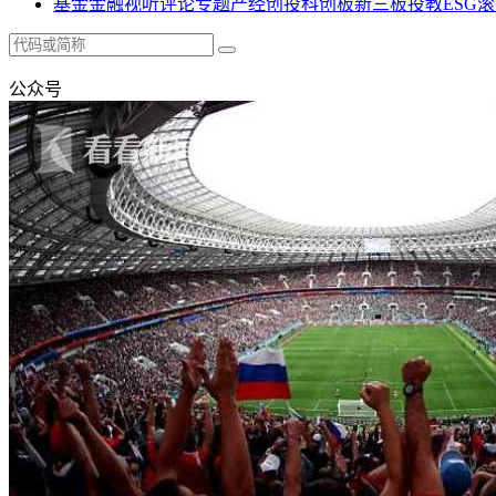
基金
金融
视听
评论
专题
产经
创投
科创板
新三板
投教
ESG
滚
公众号