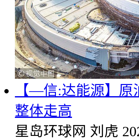
【—信:达能源】
整体走高
星岛环球网
刘虎
20