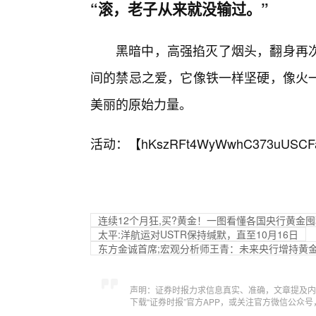
“滚，老子从来就没输过。”
黑暗中，高强掐灭了烟头，翻身再
间的禁忌之爱，它像铁一样坚硬，像火
美丽的原始力量。
活动：【
hKszRFt4WyWwhC373uUSCF
连续12个月狂,买?黄金！一图看懂各国央行黄金囤积
太平:洋航运对USTR保持缄默，直至10月16日
东方金诚首席;宏观分析师王青：未来央行增持黄
声明：证券时报力求信息真实、准确，文章提及内
下载“证券时报”官方APP，或关注官方微信公众