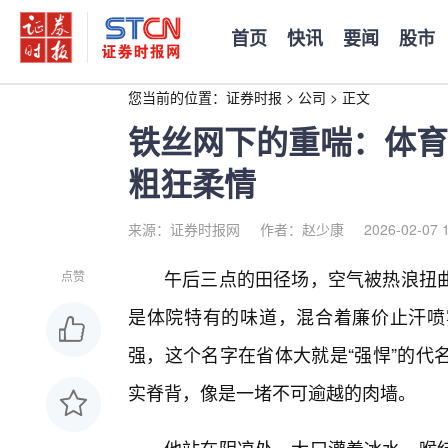
首页
快讯
要闻
股市
您当前的位置：
证券时报
>
公司
>
正文
铁丝网下的重喘：体育
粗狂柔情
来源：证券时报网
作者：赵少康
2026-02-07 
午后三点的田径场，空气被热浪扭
点赞
是体院特有的味道，混合着廉价止汗喷
强，这个名字在省体大就是“强悍”的代
实脊背，像是一堵不可逾越的肉墙。