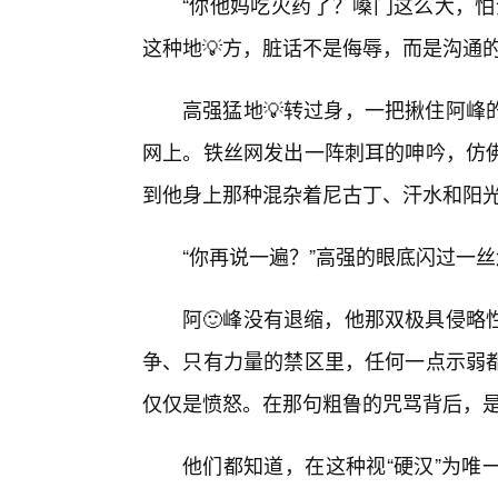
“你他妈吃火药了？嗓门这么大，怕
这种地💡方，脏话不是侮辱，而是沟通
高强猛地💡转过身，一把揪住阿峰
网上。铁丝网发出一阵刺耳的呻吟，仿
到他身上那种混杂着尼古丁、汗水和阳
“你再说一遍？”高强的眼底闪过一
阿🙂峰没有退缩，他那双极具侵略
争、只有力量的禁区里，任何一点示弱
仅仅是愤怒。在那句粗鲁的咒骂背后，
他们都知道，在这种视“硬汉”为唯