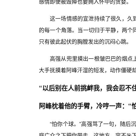
感情即便被毁掉也要拥入怀中的贪婪。
这一场情感的宣泄持续了很久，久
的每一个角落。当一切归于平静，两个同
只有彼此起伏的胸膛发出的沉闷心跳。
高强从兜里摸出一根皱巴巴的烟点
大手抚摸着阿峰汗湿的短发，动作僵硬
“以后别在人前挑衅我，我会忍不
阿峰枕着他的手臂，冷哼一声：“怕
“怕你个球。”高强骂了一句，随后
庭广众之下把你带走。这地方，容不🎯下