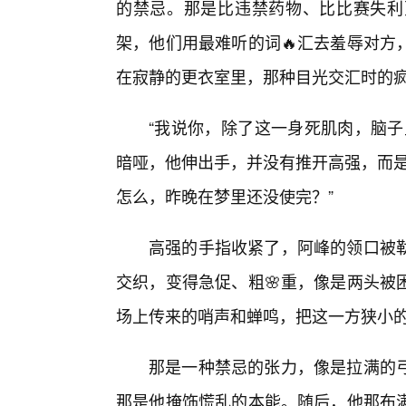
的禁忌。那是比违禁药物、比比赛失利
架，他们用最难听的词🔥汇去羞辱对方
在寂静的更衣室里，那种目光交汇时的
“我说你，除了这一身死肌肉，脑子
暗哑，他伸出手，并没有推开高强，而是
怎么，昨晚在梦里还没使完？”
高强的手指收紧了，阿峰的领口被
交织，变得急促、粗🌸重，像是两头被
场上传来的哨声和蝉鸣，把这一方狭小
那是一种禁忌的张力，像是拉满的
那是他掩饰慌乱的本能。随后，他那布