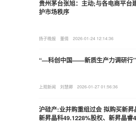
贵州茅台张旭：主动;与各电商平台
护市场秩序
扬子晚报
董倩
2026-01-24 12:14:36
“—科创中国——新质生产力调研行
上观新闻
刘慧卿
2026-01-27 01:56:36
沪硅产:业并购重组过会 拟购买新昇晶投
新昇晶科49.1228%股权、新昇晶睿48