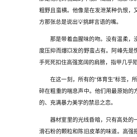
粗野且蛮横。他像是在发泄某种仇恨，
方那张总是说出💡挑衅言语的嘴。
那是带着血腥味的吻。没有温柔，
度压抑而爆💥发的野蛮占有。阿峰先是
手死死扣住高强宽阔的肩膀，指甲几乎
在这一刻，所有的“体育生”标签，所
碎在粗重的喘息声中。他们用最原始的
的、充满暴力美学的禁忌之恋。
器材室里的光线昏暗，只有高处的
滑石粉的颗粒和陈旧皮革的味道。高强