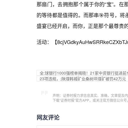
那扇门，去拥抱那个属于你的“宝”。在
的等待都是值得的。而那串🎯符号，将
盛宴已经开启，而你，正是那个最尊贵
活动：【
8cjVGdkyAuHwSRRkeCZXbTJ
全:球银行1000强榜单揭晓！21家中资银行挺进
23项违规，;陕煤韩城矿业桑树坪煤矿被罚42万元
声明：证券时报力求信息真实、准确，文章提及内
下载“证券时报”官方APP，或关注官方微信公众
网友评论