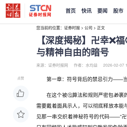
首页
快讯
要闻
股市
您当前的位置：
证券时报
>
公司
>
正文
【深度揭秘】卍幸❌福
与精神自由的暗号
来源：证券时报网
作者：水均益
2026-02-07 
第一章：符号背后的禁忌引力——当你
点赞
在这个被🤔算法和规则严密包🎁
需要戴着面具示人，可以彻底释放本能
见那一串交织着神秘符号的代码——“卍幸