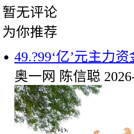
暂无评论
为你推荐
49.?99‘亿’元
奥一网
陈信聪
2026