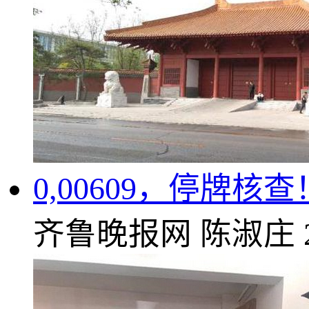
0,00609，停牌核
齐鲁晚报网
陈淑庄