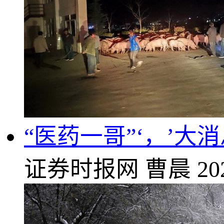
“医药一哥”‘，’大
证券时报网
曹晨
20