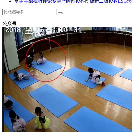
基金
金融
视听
评论
专题
产经
创投
科创板
新三板
投教
ESG
滚
公众号