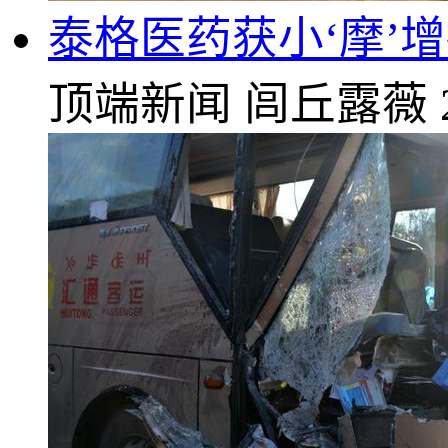
泰格医药获小‘摩’增持
顶端新闻
闾丘露薇