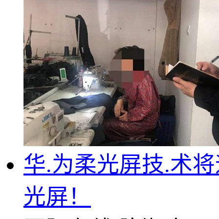
华.为柔光屏技.术
光屏！