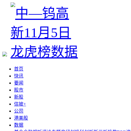
首页
快讯
要闻
股市
新股
信披+
公司
港美股
数据