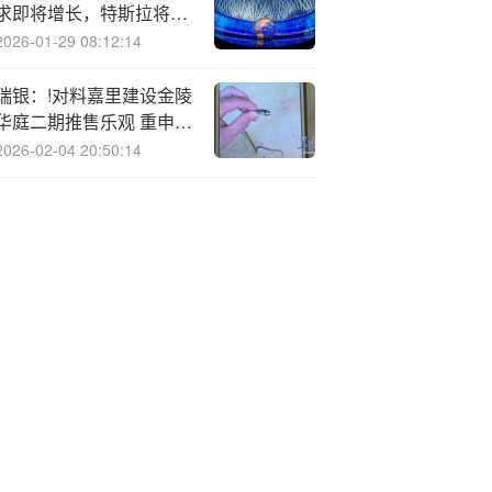
求即将增长，特斯拉将随
之加快新车生产步伐
2026-01-29 08:12:14
瑞银：!对料嘉里建设金陵
华庭二期推售乐观 重申
“买入”评级
2026-02-04 20:50:14