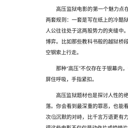
高压监狱电影的第一个魅力点在
两套规则：一套是写在纸上的冷酷
人公往往处于这两股势力的夹缝中
博弈。比如那些教科书般的越狱桥
空钢索上行走。
那种“高压”不仅存在于银幕内
屏住呼吸，手指紧扣。
高压监狱题材也是探讨人性的
落。你会看到最深重的罪恶，也能看
次🤔沉默的对峙，比千言万语更有
得这些电影不仅仅是动作片或惊悚片