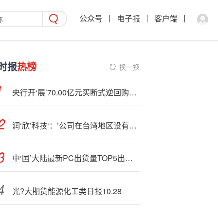
公众号
电子报
客户端
时报
热榜
换一换
央行开‘展’70.00亿元买断式逆回购操作
润‘欣’科技‘：’公司在台湾地区设有分支机构
中‘国’大陆最新PC出货量TOP5出炉：华为第二 仅次于联想
光?大期货能源化工类日报10.28