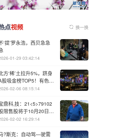
热点
视频
换一换
不‘提’罗永浩，西贝急急
急
2026-01-29 03:42:14
北方‘稀’土拉升5%，跻身
A股吸金榜TOP5！有色龙
头ETF（159876）盘中
2026-02-06 08:15:14
涨近3%，日k线或已走出
“上行台阶”
宝鼎科,技：21<5>79102
股限售股将于10月20日上
市流通
2026-02-02 16:29:14
马?斯克：自动驾—驶需