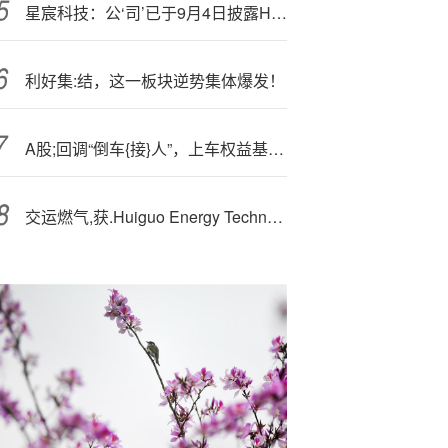
星宸科技：公‘司’已于9月4日披露H股相关进展的公告，目前正与各中介机构合作中
利好集:结，这一板块逆势集体爆发！
A股;回调“倒车{接}人”，上车权益基金时机来了？
交运燃气,获.Huiguo Energy Technology Limited增持2200万股 每股作价约0.58港元