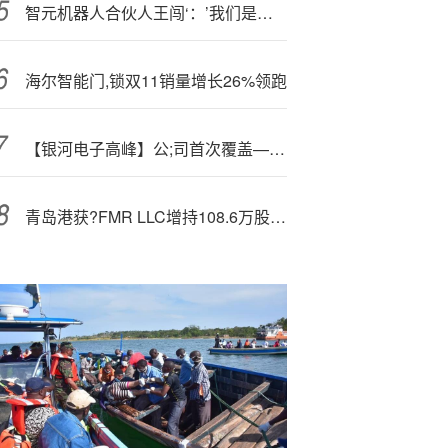
智元机器人合伙人王闯‘：’我们是全球人形机器人出货最大企业，甚至比马斯克更大
海尔智能门,锁双11销量增长26%领跑
【银河电子高峰】公;司首次覆盖—丨全志科技 ：半年报业绩向好，下游需求逐步回暖
青岛港获?FMR LLC增持108.6万股 每股作价约6.96港元