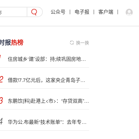
公众号
电子报
客户端
时报
热榜
换一换
住房城乡‘建’设部：持;续巩固房地产市场稳定态势
借款!7.7亿元后，这家央企青岛子公司挂牌增资
东鹏饮{料}赴港上<市>：“存贷双高”之谜，高效理财还是转嫁风险？依赖大单品，第二增长曲线尚待成型
华为公.布最新“技术账单”：去年专利许可收入创新高