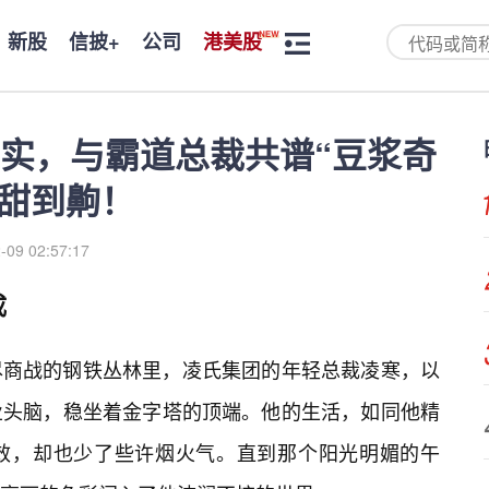
新股
信披+
公司
港美股
实，与霸道总裁共谱“豆浆奇
，甜到齁！
-09 02:57:17
成
尽商战的钢铁丛林里，凌氏集团的年轻总裁凌寒，以
业头脑，稳坐着金字塔的顶端。他的生活，如同他精
效，却也少了些许烟火气。直到那个阳光明媚的午