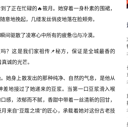
到了正在忙碌的🔥筱月。她穿着一身朴素的围裙，
随意地挽起，几缕发丝俏皮地落在脸颊旁。
瞬间驱散了凌寒心中所有的疲惫🤔与冷漠。
浆吗？这是我们家祖传📌秘方，保证是全城最香的
着真诚的光芒。
艳。她身上散发出的那种纯净、自然的气息，是他从
神差地接过了她递来的豆浆。当第一口豆浆滑入喉
的口感，浓郁而不腻，香甜中带着一丝清新的回甘，
月来自“豆蔻之境”的匠心，承载着她对这份古老技