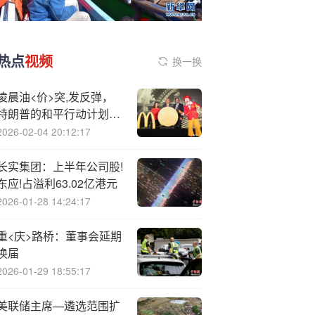
热点
视频
换一换
凌晨油<价>突,发反弹，
特朗普的和平行动计划与
挫，最终归罪于谁？
2026-02-04 20:12:17
长实集团：上半年公司股!
东应!占溢利63.02亿港元
2026-01-28 14:24:17
重<庆>路桥：董事会延期
换届
2026-01-29 18:55:17
美联储主席—遴选范围扩