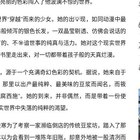
抹亮丽的色彩闯入了他波澜不惊的世界。
界“穿越”而来的少女。她的出💡现，如同动漫中最
布般倾泻的银色长发，一双晶莹剔透、仿佛会说话的
的、不🎯谙世事的纯真与活力。她对这个现实世界
书里走出来，对一切都带着孩子般的天真烂漫。
来，源于一个充满奇幻色彩的契机。据说，她来自于
界，那里以出产最纯粹、最美味的豆浆而闻名，而筱
豆腐西施”。她的到来，并非偶然，而是带着一份使
现实世界中失落的纯粹的渴望。
凌寒为了考察一家濒临倒店的传统豆浆坊，踏入了那
本以为会看到一堆陈年旧账，却意外地被一股清冽而