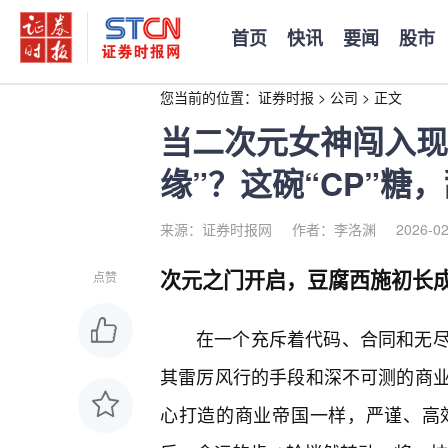
首页
快讯
要闻
股市
您当前的位置：
证券时报
>
公司
>
正文
当二次元女神闯入现
缘”？这碗“CP”糖
来源：证券时报网
作者：李洛渊
2026-02
次元之门开启，豆腐西施初长
点赞
在一个充斥着代码、合同和无
其雷厉风行的手段和深不可测的商
心打造的商业帝国一样，严谨、高