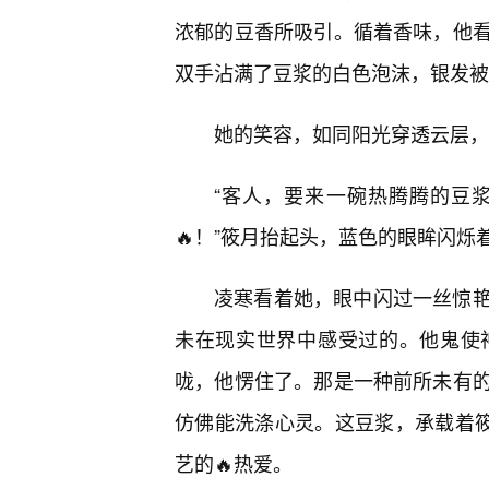
浓郁的豆香所吸引。循着香味，他看
双手沾满了豆浆的白色泡沫，银发被
她的笑容，如同阳光穿透云层，
“客人，要来一碗热腾腾的豆
🔥！”筱月抬起头，蓝色的眼眸闪烁
凌寒看着她，眼中闪过一丝惊
未在现实世界中感受过的。他鬼使
咙，他愣住了。那是一种前所未有
仿佛能洗涤心灵。这豆浆，承载着筱
艺的🔥热爱。