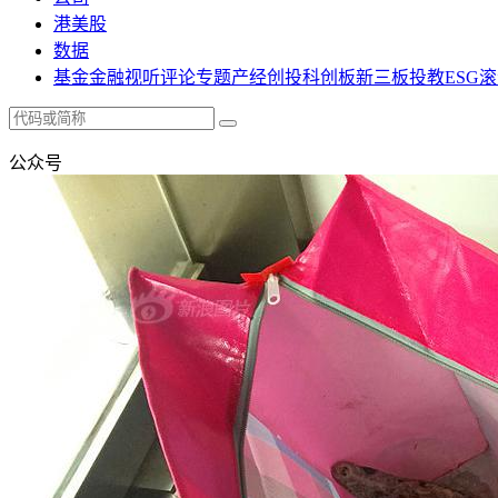
港美股
数据
基金
金融
视听
评论
专题
产经
创投
科创板
新三板
投教
ESG
滚
公众号