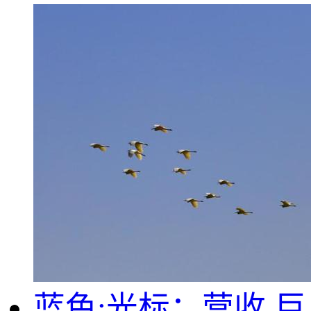
蓝色;光标：营收.