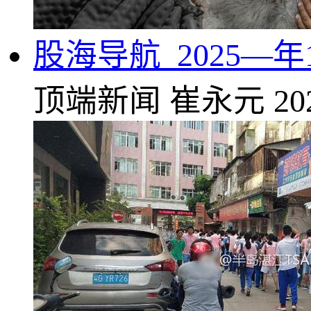
股海导航_2025—
顶端新闻
崔永元
20