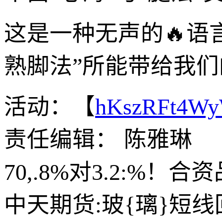
这是一种无声的🔥语
熟脚法”所能带给我
活动：【
hKszRFt4W
责任编辑： 陈雅琳
70,.8%对3.2:%
中天期货:玻{璃}短