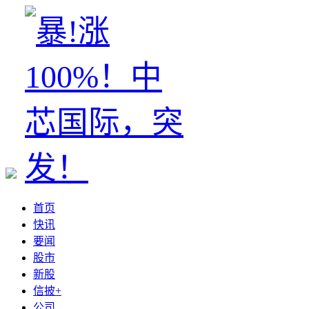
首页
快讯
要闻
股市
新股
信披+
公司