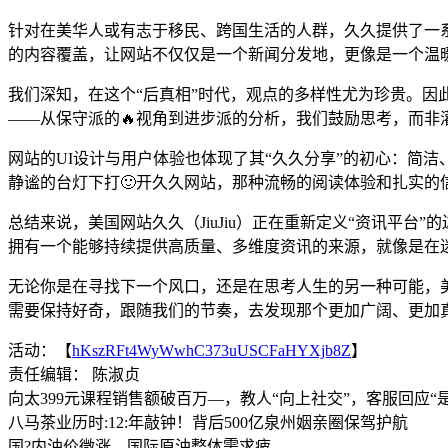
针对在美华人或有志于移民、跨国生活的人群，久久提供了一
的内容覆盖，让网站不仅仅是一个新闻分发地，更像是一个温
我们深知，在这个“后真相”时代，观点的多样性尤为珍贵。
——从保守派的🔥视角到进步派的分析，我们鼓励思考，而非
网站的UI设计与用户体验也体现了其“久久分享”的初心：简
静谧的台灯下打🙂开久久网站，那种流畅的阅读体验和扎实
总结来说，美国网站久久（JiuJiu）正在重新定义“资讯平
拥有一个能够持续提供高质量、多维度资讯的来源，就像是在
无论你是在寻找下一个风口，还是在思考人生的另一种可能，美
需要保持好奇，跟随我们的节奏，去发现那个更加广阔、更加
活动：【
hKszRFt4WyWwhC373uUSCFaHYXjb8Z
】
责任编辑： 陈淑贞
向太399元课程销售额破百万—，教人“向上社交”，客服回应“
八马茶业历时:12:年敲钟！背后500亿泉州姻亲圈保驾护航
国?内油价微涨，国际原油整体需求疲