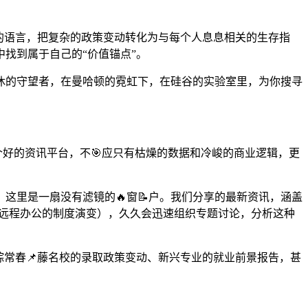
气的语言，把复杂的政策变动转化为与每个人息息相关的生存指
找到属于自己的“价值锚点”。
休的守望者，在曼哈顿的霓虹下，在硅谷的实验室里，为你搜寻
个好的资讯平台，不🎯应只有枯燥的数据和冷峻的商业逻辑，更
这里是一扇没有滤镜的🔥窗📝户。我们分享的最新资讯，涵盖
g”或远程办公的制度演变），久久会迅速组织专题讨论，分析这种
踪常春📌藤名校的录取政策变动、新兴专业的就业前景报告，甚