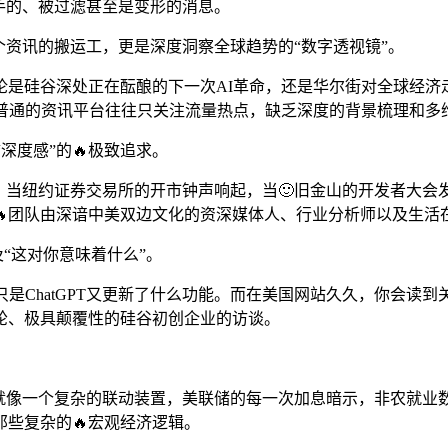
手的、被过滤甚至是变形的消息。
个资讯的搬运工，更是深度洞察全球趋势的“数字透视镜”。
论是硅谷深处正在酝酿的下一次AI革命，还是华尔街对全球经济
。普通的资讯平台往往只关注流量热点，缺乏深度的背景梳理和多
“深度感”的🔥极致追求。
。当纽约证券交易所的开市钟声响起，当🙂旧金山的开发者大会
🔥团队由深谙中美双边文化的资深媒体人、行业分析师以及生活
及“这对你意味着什么”。
是ChatGPT又更新了什么功能。而在美国网站久久，你会读到关
子轮、极具颠覆性的硅谷初创企业的访谈。
。
场就像一个复杂的联动装置，美联储的每一次加息暗示，非农就业
些复杂的🔥宏观经济逻辑。