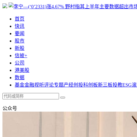
首页
快讯
要闻
股市
新股
信披+
公司
港美股
数据
基金
金融
视听
评论
专题
产经
创投
科创板
新三板
投教
ESG
滚
公众号