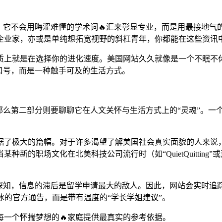
术。它不会用晦涩难懂的学术词🔥汇来彰显专业，而是用最接地
企业家，亦或是单纯想拓宽视野的斜杠青年，你都能在这些资讯中
质上就是在选择你的进化速度。美国网站久久就像是一个不眠不
口号，而是一种触手可及的生活方式。
那么第二部分则要聊聊它在人文关怀与生活方式上的“灵魂”。一
了极大的篇幅。对于许多渴望了解美国社会真实面貌的人来说，
新的职场文化在北美科技公司流行时（如“QuietQuittin
深知，信息的滞后是留学申请最大的敌人。因此，网站会实时追
冰的官方通告，而是带有温度的“学长学姐建议”。
一个怀揣梦想的🔥家庭提供最真实的参考依据。