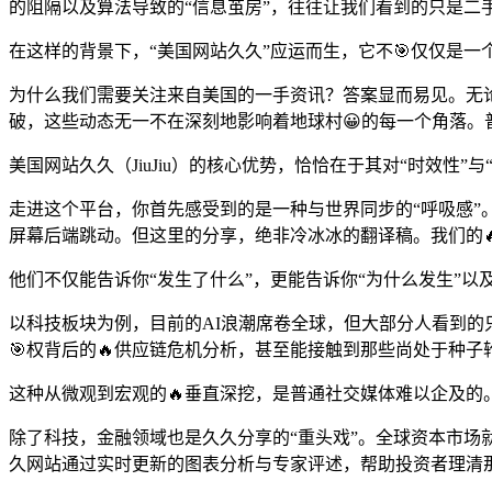
的阻隔以及算法导致的“信息茧房”，往往让我们看到的只是二
在这样的背景下，“美国网站久久”应运而生，它不🎯仅仅是一
为什么我们需要关注来自美国的一手资讯？答案显而易见。无
破，这些动态无一不在深刻地影响着地球村😀的每一个角落
美国网站久久（JiuJiu）的核心优势，恰恰在于其对“时效性”与
走进这个平台，你首先感受到的是一种与世界同步的“呼吸感”
屏幕后端跳动。但这里的分享，绝非冷冰冰的翻译稿。我们的
他们不仅能告诉你“发生了什么”，更能告诉你“为什么发生”以
以科技板块为例，目前的AI浪潮席卷全球，但大部分人看到的只
🎯权背后的🔥供应链危机分析，甚至能接触到那些尚处于种
这种从微观到宏观的🔥垂直深挖，是普通社交媒体难以企及的
除了科技，金融领域也是久久分享的“重头戏”。全球资本市
久网站通过实时更新的图表分析与专家评述，帮助投资者理清那