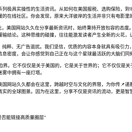
系列极具实操性的生活资讯。从如何在美国报税、选购保险，到
暖的在线社区。你会发现，原来大洋彼岸的生活并非只有电影里
因此，美国网站久久在分享最新资讯时，始终秉持开放包容的态度
灌输结论。这种思维的碰撞，往往能激发读者产生全新的火花，
洁、纯粹、无广告滋扰。我们坚信，优质的内容本身就具有吸引力
的信息密度，会让你感觉到自己正在与这个星球最活跃的大脑们同
台”的边界。它不仅仅是关于美国的，它是关于世界的；它不仅仅是
迷雾中拥有一座灯塔。
国网站久久都会在这里，跨越时空与文化的界限，为你传📌递
真实的全球图景。因为在这里，分享不仅是资讯的流动，更是智
是否能链接高质量圈层”