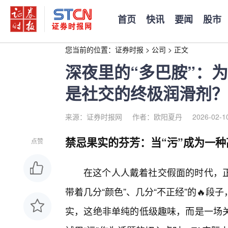
首页
快讯
要闻
股市
您当前的位置：
证券时报
>
公司
>
正文
深夜里的“多巴胺”：
是社交的终极润滑剂？
来源：证券时报网
作者：欧阳夏丹
2026-02-1
禁忌果实的芬芳：当“污”成为一
点赞
在这个人人戴着社交假面的时代，
带着几分“颜色”、几分“不正经”的🔥
实，这绝非单纯的低级趣味，而是一场