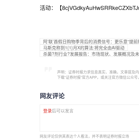
活动：【
8cjVGdkyAuHwSRRkeCZXbTJ
阿‘联’酋假日购物季背后的消费信号：更乐意“提前购
马斯克称到1{1}月X的算法:将完全由AI驱动
杀菌?剂行业?发展报告：市场现状、发展概况及未
声明：证券时报力求信息真实、准确，文章提及内
下载“证券时报”官方APP，或关注官方微信公众
网友评论
登录
后可以发言
网友评论仅供其表达个人看法，并不表明证券时报立场