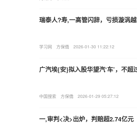
瑞泰人?寿,一高管闪辞，亏损漩涡
学习网
方保僑
2026-01-30 11:22:12
广汽埃{安}拟入股华望汽‘车’，不超
中国搜索
方保僑
2026-01-29 05:27:12
一,审判<决>出炉，判赔超2.74亿元