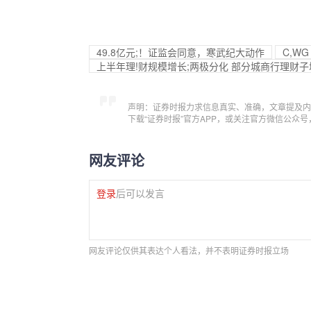
49.8亿元;！证监会同意，寒武纪大动作
C,W
上半年理!财规模增长;两极分化 部分城商行理财子
声明：证券时报力求信息真实、准确，文章提及内
下载“证券时报”官方APP，或关注官方微信公众
网友评论
登录
后可以发言
网友评论仅供其表达个人看法，并不表明证券时报立场