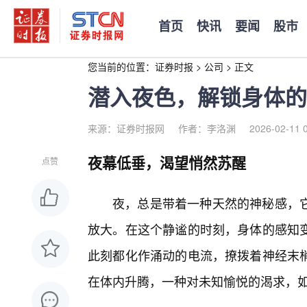
首页
快讯
要闻
股市
您当前的位置：
证券时报
>
公司
>
正文
潜入夜色，解锁身体的
来源：证券时报网
作者：李洛渊
2026-02-11 
夜幕低垂，渴望悄然苏醒
点赞
夜，总是带着一种天然的神秘感，它
放大。在这个静谧的时刻，身体的感知
此刻都化作涌动的电流，撩拨着神经末
在体内升腾，一种对未知愉悦的渴求，