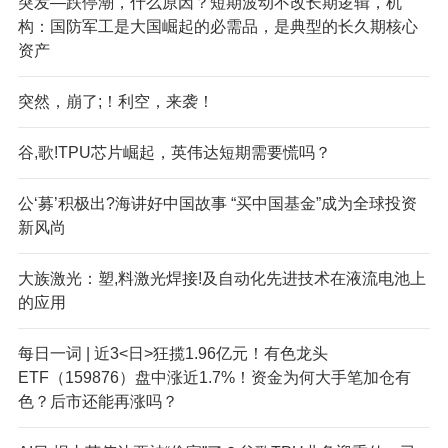
突发—跌停潮，什么原因？短期波动不改长期逻辑，机
构：国防军工是大国崛起的必需品，是典型的长久期核心
资产
突然，崩了;！利空，来袭！
谷,歌!TPU芯片崛起，英伟达短期需要慌吗？
公‘募’积极出?海讲好中国故事 “买中国基金”成为全球投资
新风尚
大族激光：塑,料激光焊接!及自动化先进技术在液流电池上
的应用
每日一词 | 近3<日>狂揽1.96亿元！有色龙头
ETF（159876）盘中涨近1.7%！资金为何大手笔加仓有
色？后市还能再涨吗？