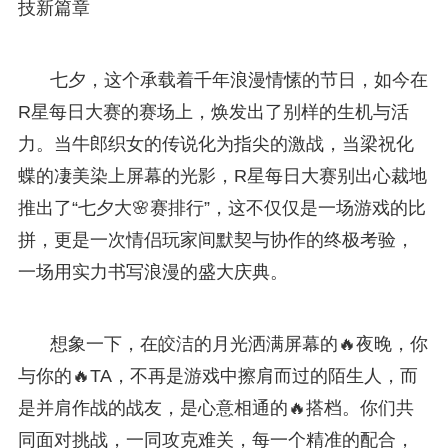
技新篇章
七夕，这个承载着千年浪漫情愫的节日，如今在
R星每日大赛的赛场上，焕发出了别样的生机与活
力。当牛郎织女的传说化为指尖的激战，当梁祝化
蝶的凄美染上屏幕的光影，R星每日大赛别出心裁地
推出了“七夕大🌸赛排行”，这不仅仅是一场游戏的比
拼，更是一次情侣玩家间默契与协作的终极考验，
一场用实力书写浪漫的盛大庆典。
想象一下，在皎洁的月光洒满屏幕的🔥夜晚，你
与你的🔥TA，不再是游戏中擦肩而过的陌生人，而
是并肩作战的战友，是心意相通的🔥搭档。你们共
同面对挑战，一同攻克难关，每一个精准的配合，