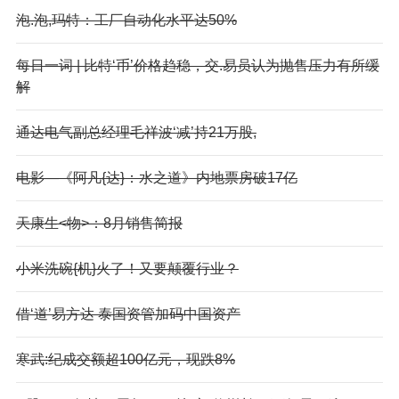
泡.泡,玛特：工厂自动化水平达50%
每日一词 | 比特‘币’价格趋稳，交.易员认为抛售压力有所缓
解
通达电气副总经理毛祥波‘减’持21万股,
电影—《阿凡{达}：水之道》内地票房破17亿
天康生<物>：8月销售简报
小米洗碗{机}火了！又要颠覆行业？
借‘道’易方达 泰国资管加码中国资产
寒武:纪成交额超100亿元，现跌8%