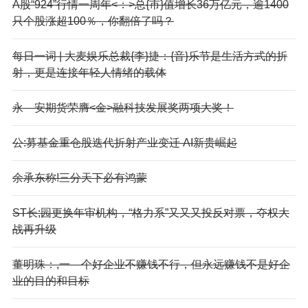
A股“924”行情一周年<：>总{市}值增长36万亿元，逾1400
只个股涨超100％，你翻倍了吗？
每日一词 | 大麦娱乐总裁{李}捷：{音}乐节是生活方式的折
射，更是连接年轻人情绪的载体
永—安期货荣膺<金>融科技发展奖两项大奖！
公:募基金重仓股迭代折射产业变迁 AI新贵崛起
余承东称!三分天下必有鸿蒙
ST长;园更换年审机构，“格力系”又又又投反对票，夺权大
战再升级
董明珠：,一—个好企业不赚钱不行，但永远赚钱不是好企
业的目的和目标