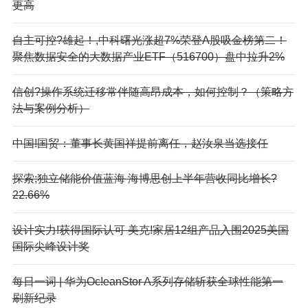
更高
自主可控?雄起！,中科曙光涨超7%荣登A股吸金榜第二！
聚焦数据安全的大数据产业ETF（516700）盘中拉升2%
信创?操作系统迁移常伴随高昂成本，如何控制？（策略方
法与案例分析）
中国!国贸：董事长黄国祥提前离任，赵汝泉当选接任
探索;独立储能价值蓝海 海博思创上半年营收同比增长?
22.66%
设计实力!获得国际认可 美克!家居12组产品入围2025美国
国际尖峰设计奖
每日一词 | 华为Oc!eanStor A系列存储斩获全球性能第一
刷新纪录