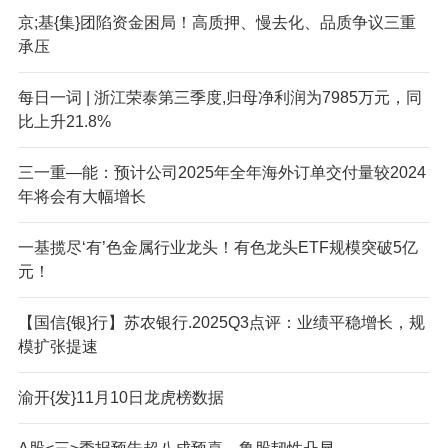
京;基{集}团陷资金困局！高质押、慢去化、品质争议三重
承压
每日一词 | 浙江荣泰第三季度,归母净利润为7985万元，同
比上升21.8%
三一重—能：预计公司2025年全年海外订单交付量较2024
年将会有大幅增长
一基揽尽‘有’色金属行业龙头！有色龙头ETF规模突破5亿
元！
【国信{银}行】苏农银行.2025Q3点评：业绩平稳增长，规
模扩张提速
渝开{发}11月10日龙虎榜数据