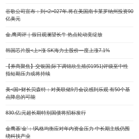
谷歌公司宣布：到<2>027年.将在美国南卡莱罗纳州投资90
亿美元
金,鹰周评｜假日观澜望长牛 热点轮动竞绽放
韩国芯片股<上>涨 SK海力士股价一度上涨7.1%
【券商聚焦】交银国;际下调锦欣生殖(01951)评级至中性
指短期压力或将持续
美<国>财长贝森特：对美联储9月会议感到乐观 有50个基
点降息的可能
830.亿;元超长期特别国债将招标发行
金鹰基‘金’：!风格均衡应对年内资金压力 中长期主线仍围
绕科技产业