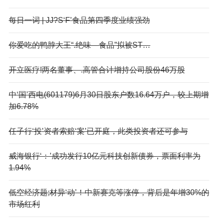
每日一词 | JJ?S‘F’食品第四季度业绩强劲
你爱吃的鸭脖大王“.绝味—食品”拟被ST…
开立医疗!两名董事、.高管合计增持公司股份46万股
中‘国’西电(601179)6月30日股东户数16.64万户，较上期增
加6.78%
任子行‘投’资者索赔‘案’已开庭，此类投资者还可参与
威海银行‘：’成功发行10亿元科技创新债券，票面利率为
1.94%
低空经济题;材异‘动’！中新赛克等涨停，背后是年增30%的
市场红利