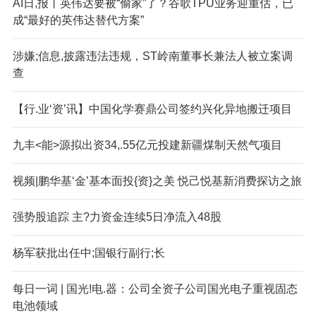
AI日,报丨英伟达要被“偷家”了？谷歌TPU业务迎重估，已
成“最好的英伟达替代方案”
涉嫌;信息,披露违法违规，ST岭南董事长兼法人被立案调
查
【行.业‘资’讯】中国化学赛鼎公司签约兴化异地搬迁项目
九丰<能>源拟出资34,.55亿元投建新疆煤制天然气项目
视频|鹏华基‘金’基本面投{资}之美 悦己悦基新消费探访之旅
强势股追踪 主?力资金连续5日净流入48股
杨军获批出任中;国银行副行;长
每日一词 | 国光!电.器：公司全资子公司国光电子重视固态
电池领域