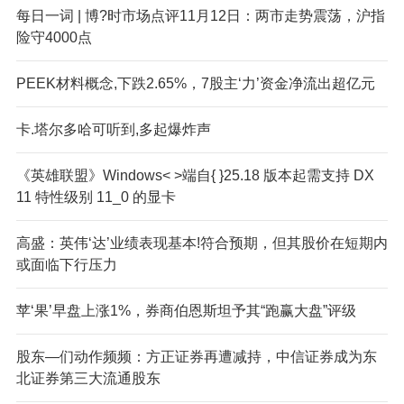
每日一词 | 博?时市场点评11月12日：两市走势震荡，沪指
险守4000点
PEEK材料概念,下跌2.65%，7股主‘力’资金净流出超亿元
卡.塔尔多哈可听到,多起爆炸声
《英雄联盟》Windows< >端自{ }25.18 版本起需支持 DX
11 特性级别 11_0 的显卡
高盛：英伟‘达’业绩表现基本!符合预期，但其股价在短期内
或面临下行压力
苹‘果’早盘上涨1%，券商伯恩斯坦予其“跑赢大盘”评级
股东—们动作频频：方正证券再遭减持，中信证券成为东
北证券第三大流通股东