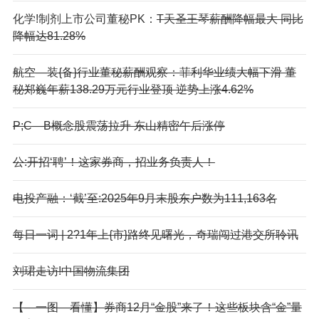
化学!制剂上市公司董秘PK：
T天圣王琴薪酬降幅最大 同比
降幅达81.28%
航空—装{备}行业董秘薪酬观察：菲利华业绩大幅下滑 董
秘郑巍年薪138.29万元行业登顶 逆势上涨4.62%
P;C—B概念股震荡拉升 东山精密午后涨停
公:开招‘聘’！这家券商，招业务负责人！
电投产融：‘截’至:2025年9月末股东户数为111,163名
每日一词 | 2?1年上{市}路终见曙光，奇瑞闯过港交所聆讯
刘珺走访!中国物流集团
【—一图—看懂】券商12月“金股”来了！这些板块含“金”量