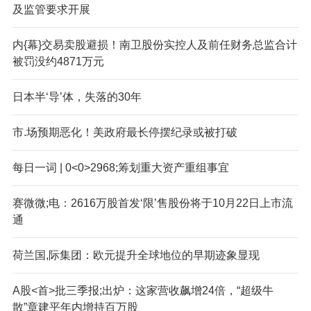
及监管要求开展
内{幕}交易卖股避损！南卫股份实控人及前任财务总监合计
被罚没约4871万元
日本半‘导’体，失落的30年
市.场预期恶化！美政府最长停摆纪录或被打破
每日一词 | 0<0>2968;筹划重大资产重组事宜
赛微微;电：2616万股首发‘限’售股份将于10月22日上市流
通
荷兰国,际集团：欧元提升全球地位的早期迹象显现
A股<首>批三季报;出炉：这家营收飙增24倍，“超级牛
散”章建平年内增持百万股