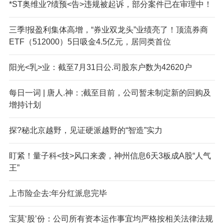
*ST奥维业?绩预<告>违规被起诉，部分案件已在审理中！
三季!报盈利集体高增，“券业双龙头”业绩亮了！顶流券商
ETF（512000）5日吸金4.5亿元，居同类首位
阳光<乳>业：截至7月31日公.司股东户数为42620户
每日一词 | 唐人.神：;截至目前，公司暂未制定新的回购及
增持计划
探?秘北京越野，见证硬派越野的“智造”实力
盯紧！量子科<技>风口来袭，神州信息6天3板成A股“人气
王”
上市险企去:年分红派息完毕
宝莫‘股’份：公司所有资本运作事宜均严格按相关法律法规