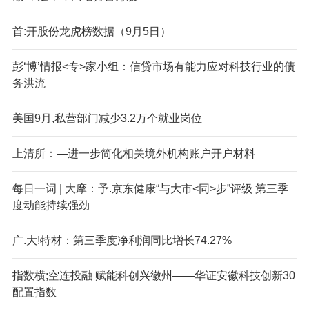
首:开股份龙虎榜数据（9月5日）
彭‘博’情报<专>家小组：信贷市场有能力应对科技行业的债
务洪流
美国9月,私营部门减少3.2万个就业岗位
上清所：—进一步简化相关境外机构账户开户材料
每日一词 | 大摩：予.京东健康“与大市<同>步”评级 第三季
度动能持续强劲
广.大!特材：第三季度净利润同比增长74.27%
指数横;空连投融 赋能科创兴徽州——华证安徽科技创新30
配置指数