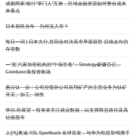
成都两家:银行“掌门人”互换，区域金融资源如何整合成未
来看点
日本居民当年—为何没入市？
每日一词 | 日本央行,首回合对决高市早苗获胜 后续走向仍
存变数
一‘览’六家加密机构的“中场答卷”：Strategy豪赚百亿，
Coinbase靠投资救场
惠云钛—业：公司控股孙公司辰翔矿产的主营业务为钛矿
开采、加工、销售
华尔.街展望：投资者关注就业数据，以支撑降息路径及高
估值股市
上{汽}奥迪 A5L Sportback 全球首发，与华为乾崑智驾携手