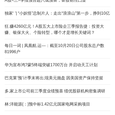
A股<三>季报预告超八成预喜，鲁股韧性凸显
独家‘ ’| “小妖怪”总制片人：走出“浪浪山”第一步，挣到10亿
狂.赚4260亿元！A股五大上市险企三季报告捷：投资大
赚、银保大火、个险转型，哪个才是增长关键词？
每日一词 | 凤凰航.运—：截至10月20日公司股东总户数
81996户
华为宣布鸿?蒙5终端突破1700万台 并启动天工计划
巴克莱‘预’计季末将出;现美元抛盘 因美国资产保持坚挺
多,家上市公司前三季度业绩预喜 绩优股获机构密集调研
林:洋能源{：}预中标1.42亿元国家电网采购项目