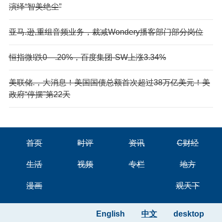
演绎“智美绝尘”
亚马.逊,重组音频业务，裁减Wondery播客部门部分岗位
恒指微!跌0—.20%，百度集团-SW上涨3.34%
美联储.，大消息！美国国债总额首次超过38万亿美元！美
政府“停摆”第22天
首页
时评
资讯
C财经
生活
视频
专栏
地方
漫画
观天下
English
中文
desktop